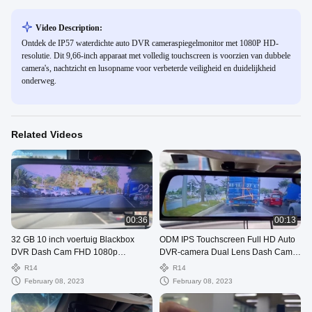
Video Description:
Ontdek de IP57 waterdichte auto DVR cameraspiegelmonitor met 1080P HD-
resolutie. Dit 9,66-inch apparaat met volledig touchscreen is voorzien van dubbele
camera's, nachtzicht en lusopname voor verbeterde veiligheid en duidelijkheid
onderweg.
Related Videos
00:36
00:13
32 GB 10 inch voertuig Blackbox
ODM IPS Touchscreen Full HD Auto
DVR Dash Cam FHD 1080p
DVR-camera Dual Lens Dash Cam
streammedia
6X digitale zoom
R14
R14
February 08, 2023
February 08, 2023