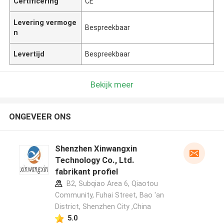
Certificering
CE
Levering vermoge
Bespreekbaar
n
Levertijd
Bespreekbaar
Bekijk meer
ONGEVEER ONS
Shenzhen Xinwangxin
Technology Co., Ltd.
fabrikant profiel
B2, Subqiao Area 6, Qiaotou
Community, Fuhai Street, Bao 'an
District, Shenzhen City ,China
5.0