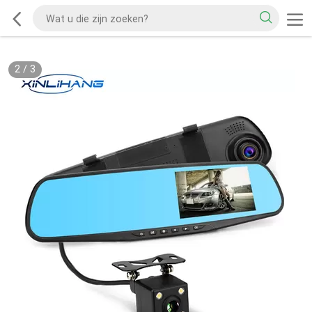
2
/
3