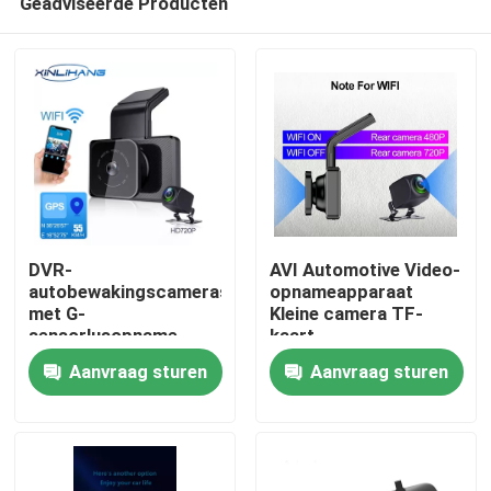
Geadviseerde Producten
DVR-
AVI Automotive Video-
autobewakingscamerasysteem
opnameapparaat
met G-
Kleine camera TF-
sensorlusopname
kaart
Thuis
Aanvraag sturen
Aanvraag sturen
Over ons
Contacten