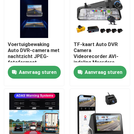
Producten
VR-show
Voertuigbewaking
TF-kaart Auto DVR
Auto DVR-camera met
Camera
Auto DVR-camera
nachtzicht JPEG-
Videorecorder AVI-
fotoformaat
indeling Meerdere
talen \
Aanvraag sturen
Aanvraag sturen
4G auto-DVR
Blackbox DVR-dashcam
4K GPS-dashcam
Auto Camcorder FHD 1080P