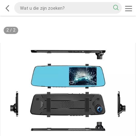
2
/
2