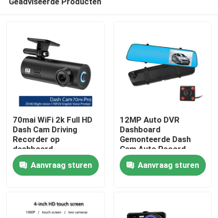
Geadviseerde Producten
70mai WiFi 2k Full HD
12MP Auto DVR
Dash Cam Driving
Dashboard
Recorder op
Gemonteerde Dash
dashboard
Cam Auto Record
Thuis
gemonteerd
Cyclusopname
Aanvraag sturen
Aanvraag sturen
Producten
VR-show