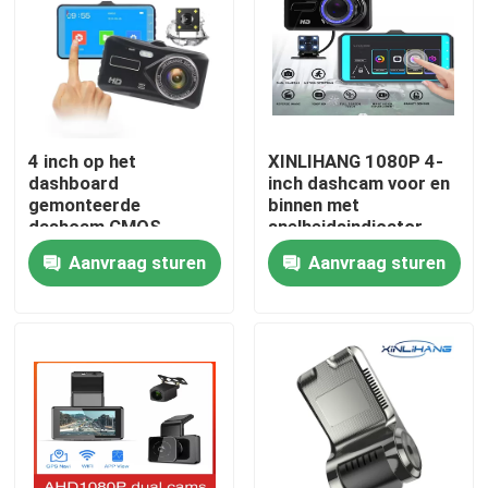
Over ons
Fabrieksreis
4 inch op het
XINLIHANG 1080P 4-
dashboard
inch dashcam voor en
Kwaliteitscontrole
gemonteerde
binnen met
dashcam CMOS-
snelheidsindicator
sensor voor en achter
Aanvraag sturen
Aanvraag sturen
Contacteer ons
nieuws
Alle Gevallen
Auto DVR-camera