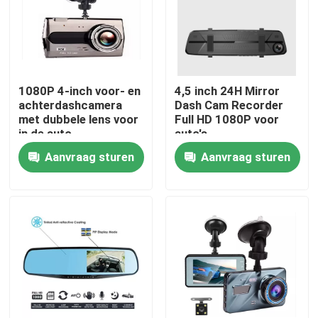
Over ons
Fabrieksreis
1080P 4-inch voor- en
4,5 inch 24H Mirror
achterdashcamera
Dash Cam Recorder
met dubbele lens voor
Full HD 1080P voor
Kwaliteitscontrole
in de auto
auto's
Aanvraag sturen
Aanvraag sturen
Contacteer ons
nieuws
Alle Gevallen
Auto DVR-camera