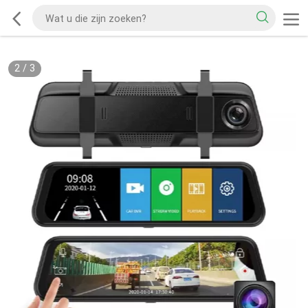
2
/
3