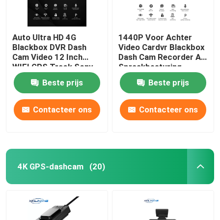
Auto Ultra HD 4G
1440P Voor Achter
Blackbox DVR Dash
Video Cardvr Blackbox
Cam Video 12 Inch
Dash Cam Recorder AI
WIFI GPS Track Sony
Spraakbesturing
IMX335
Beste prijs
Beste prijs
Contacteer ons
Contacteer ons
4K GPS-dashcam
(20)