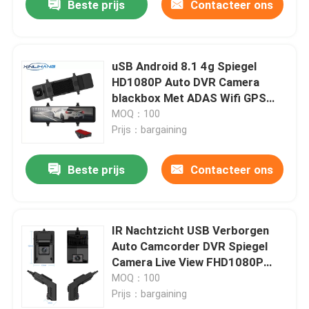
Beste prijs
Contacteer ons
uSB Android 8.1 4g Spiegel
HD1080P Auto DVR Camera
blackbox Met ADAS Wifi GPS
Navigatie
MOQ：100
Prijs：bargaining
Beste prijs
Contacteer ons
IR Nachtzicht USB Verborgen
Auto Camcorder DVR Spiegel
Camera Live View FHD1080P
Remote View
MOQ：100
Prijs：bargaining