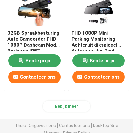
32GB Spraakbesturing
FHD 1080P Mini
Auto Camcorder FHD
Parking Monitoring
1080P Dashcam Mode
Achteruitkijkspiegel
Parkeren IP57
Autorecorder Dual
Waterdicht
Lens Camera 5V
Beste prijs
Beste prijs
Contacteer ons
Contacteer ons
Bekijk meer
Thuis
Ongeveer ons
Contacteer ons
Desktop Site
Sitemap
Privacy Policy