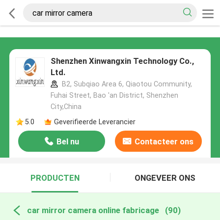
Shenzhen Xinwangxin Technology Co.,
Ltd.
B2, Subqiao Area 6, Qiaotou Community,
Fuhai Street, Bao 'an District, Shenzhen
City,China
5.0
Geverifieerde Leverancier
Bel nu
Contacteer ons
PRODUCTEN
ONGEVEER ONS
car mirror camera online fabricage
(90)