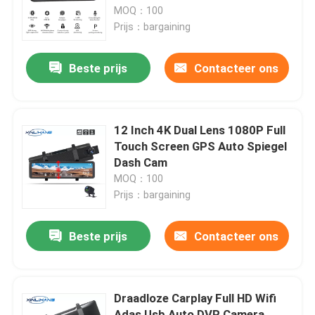
MOQ：100
Prijs：bargaining
Over ons
Beste prijs
Contacteer ons
Fabrieksreis
Kwaliteitscontrole
12 Inch 4K Dual Lens 1080P Full
Touch Screen GPS Auto Spiegel
Dash Cam
Contacteer ons
MOQ：100
Prijs：bargaining
nieuws
Beste prijs
Contacteer ons
Alle Gevallen
Draadloze Carplay Full HD Wifi
Auto DVR-camera
Adas Usb Auto DVR Camera