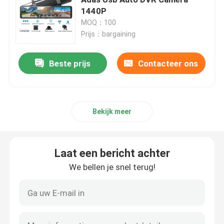
1440P
MOQ：100
4G auto-DVR
Prijs：bargaining
Blackbox DVR-dashcam
Beste prijs
Contacteer ons
4K GPS-dashcam
Bekijk meer
Auto Camcorder FHD 1080P
Laat een bericht achter
Blackbox-DVR Full HD 1080P
We bellen je snel terug!
Dash Cam-recorder
Dashcam WIFI GPS