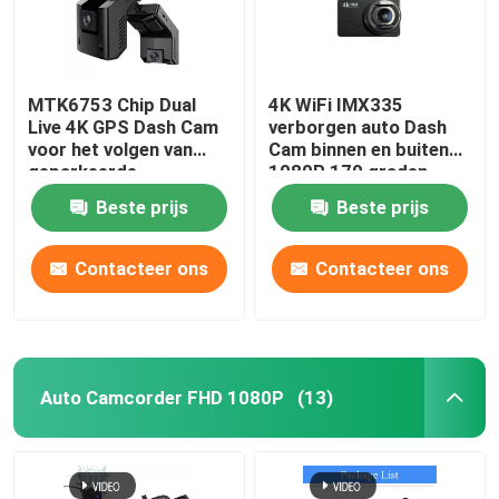
MTK6753 Chip Dual
4K WiFi IMX335
Live 4K GPS Dash Cam
verborgen auto Dash
voor het volgen van
Cam binnen en buiten
geparkeerde
1080P 170 graden
wagenparken
Beste prijs
Beste prijs
Contacteer ons
Contacteer ons
Auto Camcorder FHD 1080P
(13)